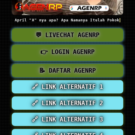
April "A" nya apa? Apa Namanya Itulah Pokoknya.
💬 LIVECHAT AGENRP
👉 LOGIN AGENRP
📝 DAFTAR AGENRP
🔗 LINK ALTERNATIF 1
🔗 LINK ALTERNATIF 2
🔗 LINK ALTERNATIF 3